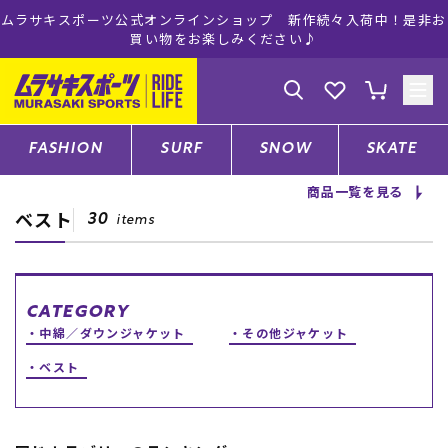
ムラサキスポーツ公式オンラインショップ 新作続々入荷中！是非お
買い物をお楽しみください♪
ゲスト
様
ログイン
会員登録
FASHION
SURF
SNOW
SKATE
商品一覧を見る
ベスト
店舗一覧
30
items
CATEGORY
CATEGORY
中綿／ダウンジャケット
その他ジャケット
ファッションTOP
ベスト
サーフTOP