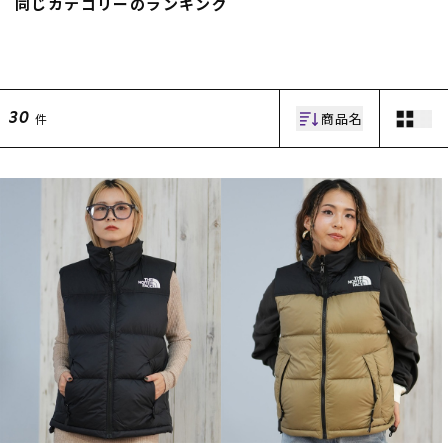
同じカテゴリーのランキング
スノーTOP
スケートTOP
商品名
件
30
CONTENTS
SUPPORT
ブランド一覧
ご利用ガイド
特集一覧
会員ランク
RIDE LIFE MAGAZINE一
店頭受取サービス
覧
ギフトラッピング
スタッフスナップ
アフターサポート
中古/アウトレット サー
下取り保証について
フ
よくある質問
中古/アウトレット スノ
店舗一覧
ー
お問い合わせ
ニュース