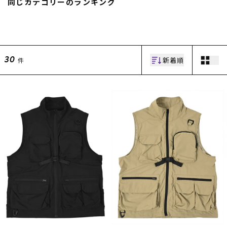
同じカテゴリーのランキング
スノーTOP
スケートTOP
新着順
件
30
CONTENTS
SUPPORT
ブランド一覧
ご利用ガイド
特集一覧
会員ランク
RIDE LIFE MAGAZINE一
店頭受取サービス
覧
ギフトラッピング
スタッフスナップ
アフターサポート
中古/アウトレット サー
下取り保証について
フ
よくある質問
中古/アウトレット スノ
店舗一覧
ー
お問い合わせ
ニュース