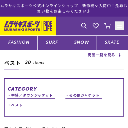
ムラサキスポーツ公式オンラインショップ 新作続々入荷中！是非お
買い物をお楽しみください♪
ゲスト
様
ログイン
会員登録
FASHION
SURF
SNOW
SKATE
商品一覧を見る
ベスト
店舗一覧
30
items
CATEGORY
CATEGORY
中綿／ダウンジャケット
その他ジャケット
ファッションTOP
ベスト
サーフTOP