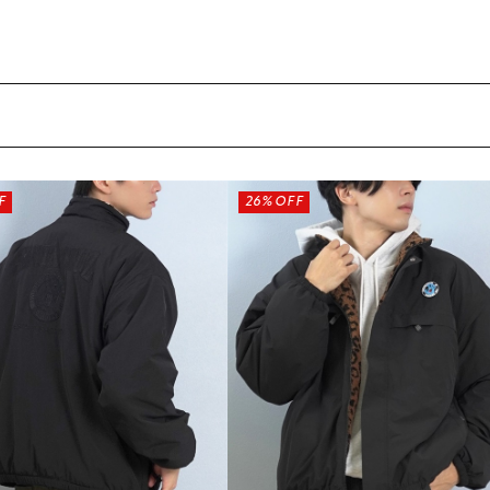
フィットネス
チケット
ストライダー/バイク/その他
中古/アウトレット スノーボード
SKATE TOP
SURF TOP
F
26%OFF
FASHION TOP
SNOW TOP