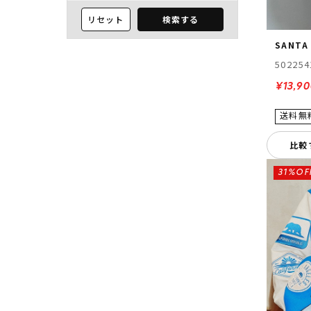
リセット
検索する
SANTA
502254
¥13,9
比較
31%OF