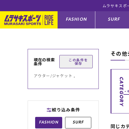
ムラサキスポ
FASHION
SURF
その他
ファションカテゴリー
サーフィンカテゴリー
スノーボードカテゴリー
スケートボードカテゴリー
現在の検索
この条件を
条件
保存
すべてのアイテム
すべてのアイテム
すべてのアイテム
すべてのアイテム
アウター/
サーフボー
スノーボー
スケートボ
アウター/ジャケット ,
CATEGORY
ボトムス
サーフィングッズ
スノーボードブーツ
スケートボードパーツ
シューズ
サーフボー
スノーボー
スケートボ
バッグ
ボディーボード
スノーボードゴーグル
GO スケートセット
ファッショ
スキムボー
スノーボー
絞り込み条件
メンズ水着
GO ボディーボード
キッズスノーボードセット
メンズラッ
中古/アウ
スノーボー
FASHION
SURF
同じカ