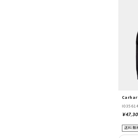
Carhar
I03561
¥47,3