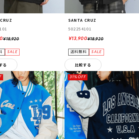
 CRUZ
SANTA CRUZ
101
502254101
00
¥13,900
¥18,920
¥18,920
する
比較する
F
31%OFF