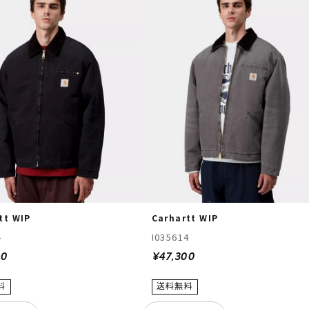
tt WIP
Carhartt WIP
4
I035614
00
¥47,300