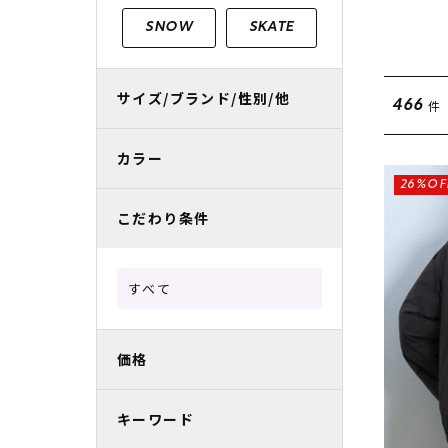
レディースラッシュガード
スノーボード レンタル
レディース
リフト電子
SNOW
SKATE
中古/アウトレット スノーウェア
サイズ/ブランド/性別/他
件
466
カラー
26%OF
こだわり条件
すべて
価格
キーワード