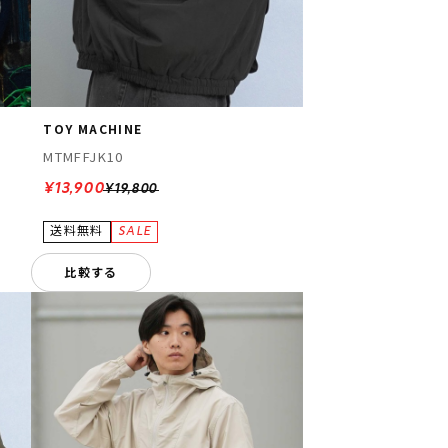
TOY MACHINE
MTMFFJK10
¥13,900
¥19,800
比較する