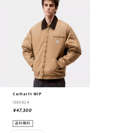
Carhartt WIP
I035614
¥47,300