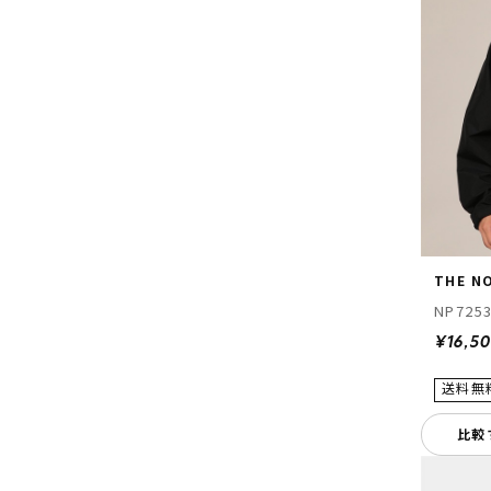
THE N
NP725
¥16,5
比較