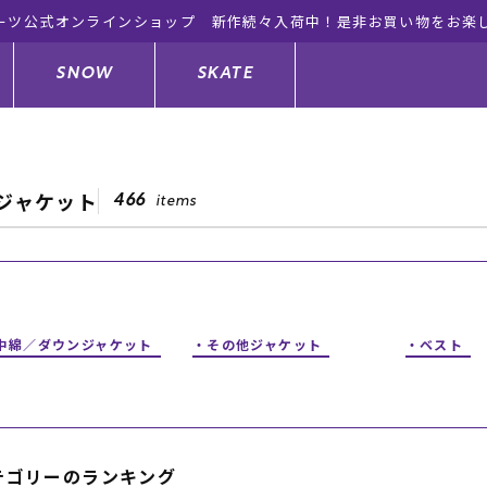
ーツ公式オンラインショップ 新作続々入荷中！是非お買い物をお楽
SNOW
SKATE
ジャケット
466
items
ジャケット
ド
ド板
ード
トップス
ウェットスーツ
バインディング
キッズスケートボード
ドメンテナンスグッズ
ドセット
ードグッズ
サンダル
キッズサーフィン
スノーボードウェア
スケートボードメンテナンスグッ
ズ
中綿／ダウンジャケット
その他ジャケット
ベスト
ングッズ
ド
ドグローブ
キッズ
ウインターアイテム
キッズスノーボード
シュガード
トレット サーフボード
ドグッズ
レディース水着
中古/アウトレット ウェットスーツ
スノーボードメンテナンスグッズ
テゴリーのランキング