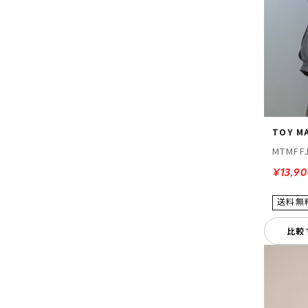
TOY M
MTMFF
¥13,9
比較