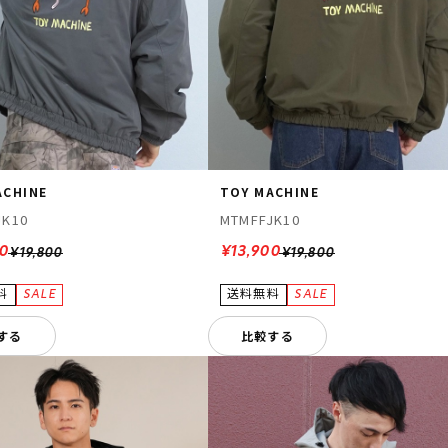
ACHINE
TOY MACHINE
JK10
MTMFFJK10
00
¥13,900
¥19,800
¥19,800
する
比較する