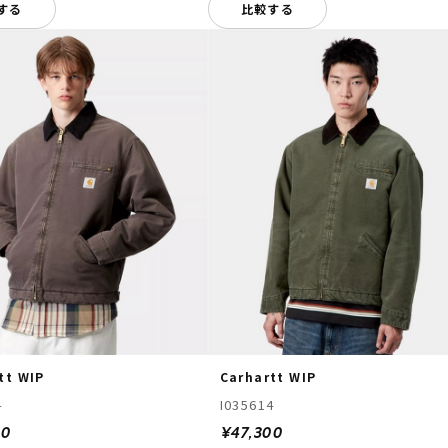
する
比較する
tt WIP
Carhartt WIP
4
I035614
00
¥47,300