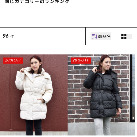
同じカテゴリーのランキング
スノーTOP
スケートTOP
商品名
件
96
CONTENTS
SUPPORT
20%OFF
20%OFF
ブランド一覧
ご利用ガイド
特集一覧
会員ランク
RIDE LIFE MAGAZINE一
店頭受取サービス
覧
ギフトラッピング
スタッフスナップ
アフターサポート
中古/アウトレット サー
下取り保証について
フ
よくある質問
中古/アウトレット スノ
店舗一覧
ー
お問い合わせ
ニュース