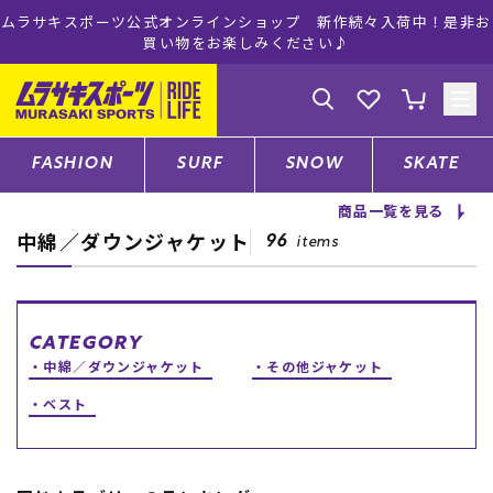
ムラサキスポーツ公式オンラインショップ 新作続々入荷中！是非お
買い物をお楽しみください♪
ゲスト
様
ログイン
会員登録
FASHION
SURF
SNOW
SKATE
商品一覧を見る
中綿／ダウンジャケット
店舗一覧
96
items
CATEGORY
CATEGORY
中綿／ダウンジャケット
その他ジャケット
ファッションTOP
ベスト
サーフTOP