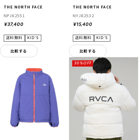
THE NORTH FACE
THE NORTH FACE
NPJ62551
NYJ82532
¥37,400
¥15,400
比較する
比較する
30%OFF