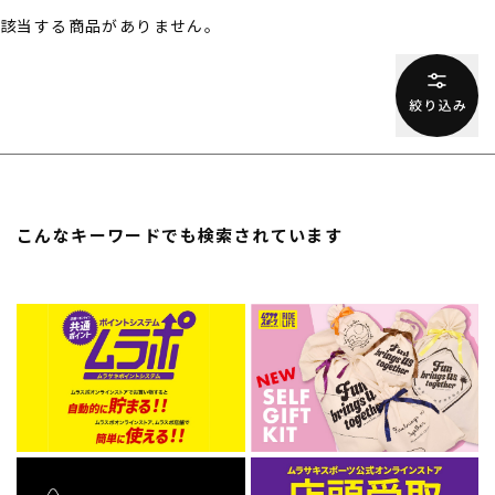
該当する商品がありません。
スノーTOP
スケートTOP
CONTENTS
SUPPORT
こんなキーワードでも検索されています
ブランド一覧
ご利用ガイド
特集一覧
会員ランク
RIDE LIFE MAGAZINE一
店頭受取サービス
覧
ギフトラッピング
スタッフスナップ
アフターサポート
中古/アウトレット サー
下取り保証について
フ
よくある質問
中古/アウトレット スノ
店舗一覧
ー
お問い合わせ
ニュース