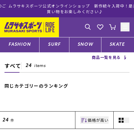
ムラサキスポーツ公式オンラインショップ 新作続々入荷中！是非お
買い物をお楽しみください♪
ゲスト
様
ログイン
会員登録
FASHION
SURF
SNOW
SKATE
商品一覧を見る
すべて
店舗一覧
24
items
同じカテゴリーのランキング
CATEGORY
ファッションTOP
価格が高い
件
24
サーフTOP