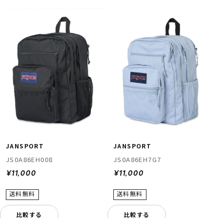
スノーTOP
スケートTOP
CONTENTS
SUPPORT
ブランド一覧
ご利用ガイド
特集一覧
会員ランク
RIDE LIFE MAGAZINE一
店頭受取サービス
覧
ギフトラッピング
JANSPORT
JANSPORT
スタッフスナップ
アフターサポート
中古/アウトレット サー
下取り保証について
JS0A86EH008
JS0A86EH7G7
フ
よくある質問
¥11,000
¥11,000
中古/アウトレット スノ
店舗一覧
ー
お問い合わせ
ニュース
比較する
比較する