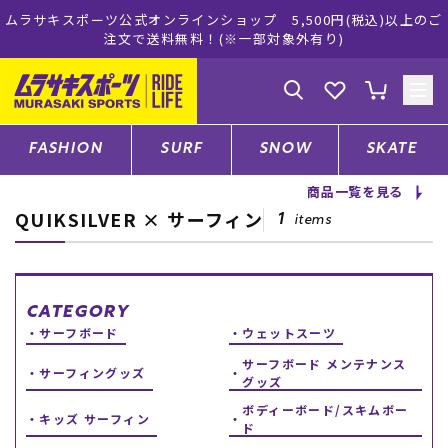
スポーツ公式オンラインショップ 5,500円(税込)以上のご
ムラサキ
注文で送料無料！(※一部対象外有り)
ゲスト
様
ログイン
会員登録
FASHION
SURF
SNOW
SKATE
商品一覧を見る
QUIKSILVER × サーフィン
店舗一覧
1
items
CATEGORY
CATEGORY
サーフボード
ウェットスーツ
サーフボード メンテナンス
ファッションTOP
サーフィングッズ
グッズ
ボディーボード/スキムボー
キッズ サーフィン
サーフTOP
ド