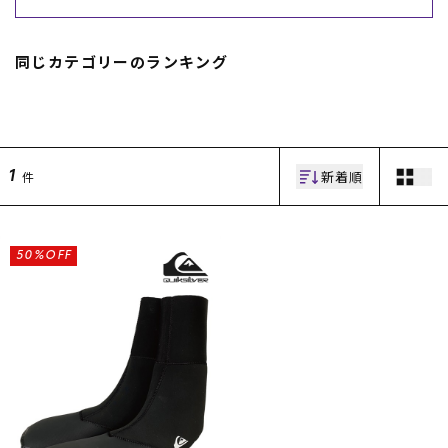
スノーTOP
同じカテゴリーのランキング
スケートTOP
新着順
件
1
CONTENTS
SUPPORT
ブランド一覧
ご利用ガイド
特集一覧
会員ランク
50%OFF
RIDE LIFE MAGAZINE一
店頭受取サービス
覧
ギフトラッピング
スタッフスナップ
アフターサポート
中古/アウトレット サー
下取り保証について
フ
よくある質問
中古/アウトレット スノ
店舗一覧
ー
お問い合わせ
ニュース