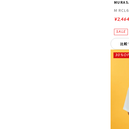
MURAS
M RCL6
¥2,46
比較
30%OF