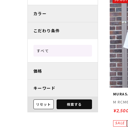
36%OF
レディースラッシュガード
スノーボード レンタル
レディース
リフト電子
カラー
中古/アウトレット スノーウェア
こだわり条件
すべて
価格
キーワード
MURAS
M RCM6
リセット
検索する
¥2,50