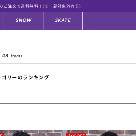
ーツ公式オンラインショップ 新作続々入荷中！是非お買い物をお楽
SNOW
SKATE
43
items
ジャケット
ド
ド板
ード
トップス
ウェットスーツ
バインディング
キッズスケートボード
テゴリーのランキング
ドメンテナンスグッズ
ドセット
ードグッズ
サンダル
キッズサーフィン
スノーボードウェア
スケートボードメンテナンスグッ
ズ
ングッズ
ド
ドグローブ
キッズ
ウインターアイテム
キッズスノーボード
シュガード
トレット サーフボード
ドグッズ
レディース水着
中古/アウトレット ウェットスーツ
スノーボードメンテナンスグッズ