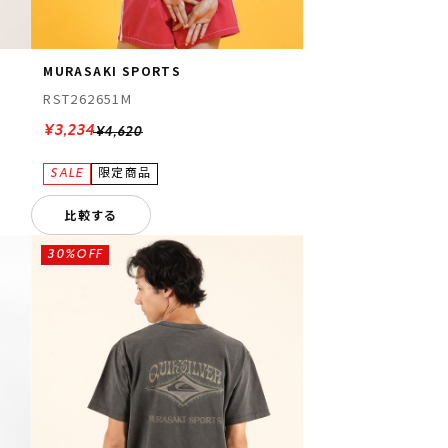
MURASAKI SPORTS
RST262651M
¥3,234
¥4,620
比較する
30%OFF