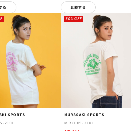
する
比較する
F
30%OFF
AKI SPORTS
MURASAKI SPORTS
S-2101
M RCL6S-2101