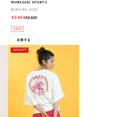
MURASAKI SPORTS
M RCL6S-2102
¥2,464
¥3,520
比較する
30%OFF