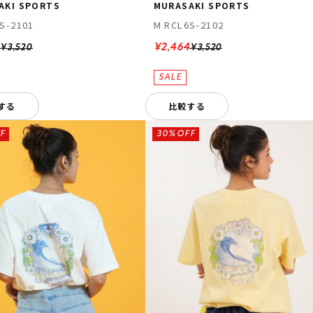
AKI SPORTS
MURASAKI SPORTS
S-2101
M RCL6S-2102
4
¥2,464
¥3,520
¥3,520
する
比較する
F
30%OFF