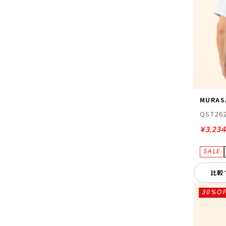
MURAS
QST26
¥3,234
比較
30%OF