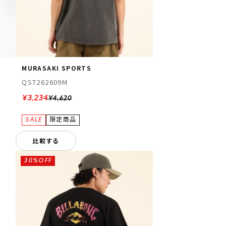
MURASAKI SPORTS
QST262609M
¥3,234
¥4,620
比較する
30%OFF