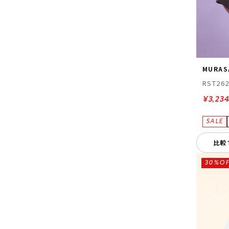
MURAS
RST26
¥3,234
比較
30%OF