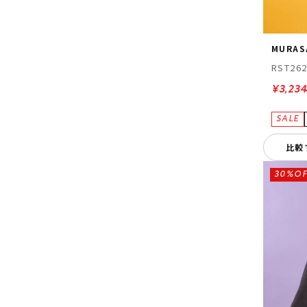
MURAS
RST26
¥3,234
比較
30%OF