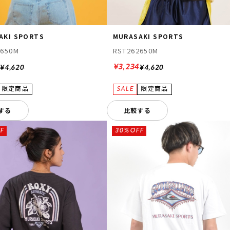
AKI SPORTS
MURASAKI SPORTS
2650M
RST262650M
¥3,234
¥4,620
¥4,620
する
比較する
F
30%OFF