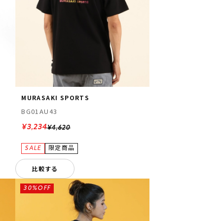
MURASAKI SPORTS
BG01AU43
¥3,234
¥4,620
比較する
30%OFF