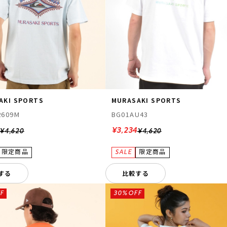
AKI SPORTS
MURASAKI SPORTS
2609M
BG01AU43
¥3,234
¥4,620
¥4,620
する
比較する
F
30%OFF