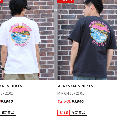
F
36%OFF
フィットネス
チケット
ストライダー/バイク/その他
中古/アウトレット スノーボード
SKATE TOP
SURF TOP
FASHION TOP
SNOW TOP
AKI SPORTS
MURASAKI SPORTS
S-2101
M RCM6S-2101
0
¥2,500
¥3,960
¥3,960