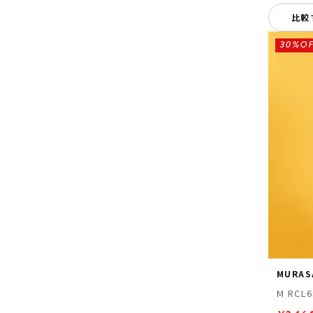
比較
30%OF
MURAS
M RCL6