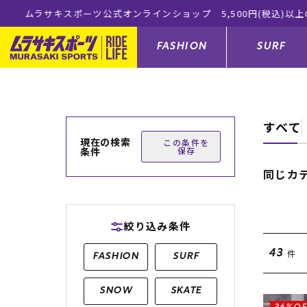
ムラサキスポ
FASHION
SURF
すべて
ファションカテゴリー
サーフィンカテゴリー
スノーボードカテゴリー
スケートボードカテゴリー
現在の検索
この条件を
条件
保存
すべてのアイテム
すべてのアイテム
すべてのアイテム
すべてのアイテム
アウター/
サーフボー
スノーボー
スケートボ
同じカ
ボトムス
サーフィングッズ
スノーボードブーツ
スケートボードパーツ
シューズ
サーフボー
スノーボー
スケートボ
絞り込み条件
バッグ
ボディーボード
スノーボードゴーグル
GO スケートセット
ファッショ
スキムボー
スノーボー
件
43
FASHION
SURF
メンズ水着
GO ボディーボード
キッズスノーボードセット
メンズラッ
中古/アウ
スノーボー
SNOW
SKATE