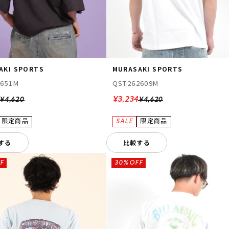
AKI SPORTS
MURASAKI SPORTS
2651M
QST262609M
¥3,234
¥4,620
¥4,620
する
比較する
F
30%OFF