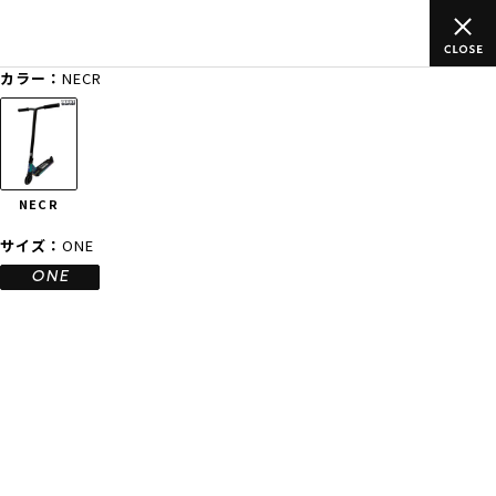
のご
ムラサキスポーツ公式オンラインショップ 新作続々入荷中！是
買い物をお楽しみください♪
カラー：
NECR
ゲスト
様
ログイン
会員登録
FASHION
SURF
SNOW
SKATE
NECR
店舗一覧
サイズ：
ONE
ONE
CATEGORY
ファッションTOP
サーフTOP