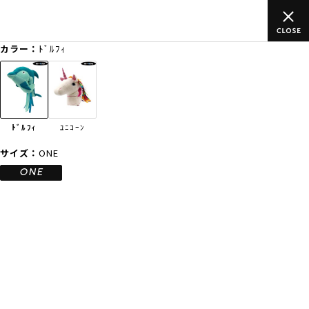
上のご
ムラサキスポーツ公式オンラインショップ 新作続々入荷中！
買い物をお楽しみください♪
カラー：
ﾄﾞﾙﾌｨ
ゲスト
様
ログイン
会員登録
FASHION
SURF
SNOW
SKATE
ﾄﾞﾙﾌｨ
ﾕﾆｺｰﾝ
店舗一覧
サイズ：
ONE
ONE
CATEGORY
ファッションTOP
サーフTOP