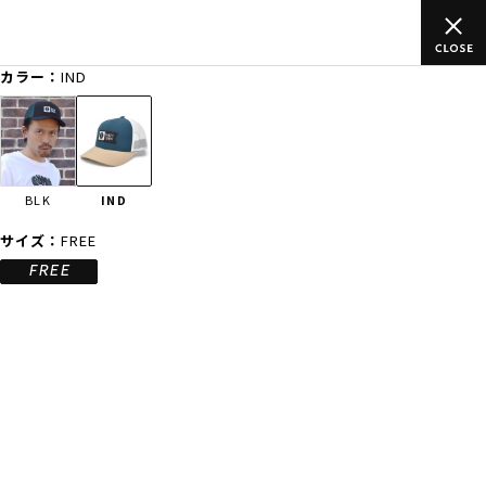
のご
ムラサキスポーツ公式オンラインショップ 新作続々入荷中！是
買い物をお楽しみください♪
カラー：
IND
ゲスト
様
ログイン
会員登録
FASHION
SURF
SNOW
SKATE
BLK
IND
店舗一覧
サイズ：
FREE
FREE
CATEGORY
ファッションTOP
サーフTOP