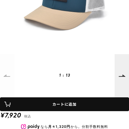
SUPPORT
INFORMATION
店頭受取サービス
店舗一覧
会員ランクについて
ニュース
ギフトラッピング
公式サイト
アフターサポート
下取り保証について
ご利用ガイド
サイズガイド
よくある質問
お問い合わせ
1
13
プライバシーポリシー
特定商取引法に基づく表記
カートに追加
会員およびポイント規約
会社概要
¥7,920
税込
© 2023 Murasaki Sports
なら
月々1,320円
から。分割手数料無料