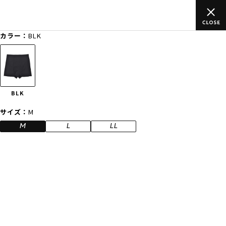
上のご
ムラサキスポーツ公式オンラインショップ 新作続々入荷中！
買い物をお楽しみください♪
カラー：
BLK
ゲスト
様
ログイン
会員登録
FASHION
SURF
SNOW
SKATE
BLK
店舗一覧
サイズ：
M
M
L
LL
CATEGORY
ファッションTOP
サーフTOP