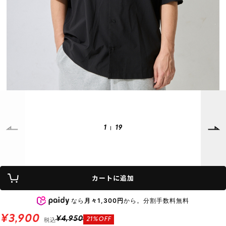
SUPPORT
INFORMATION
店頭受取サービス
店舗一覧
会員ランクについて
ニュース
ギフトラッピング
公式サイト
アフターサポート
下取り保証について
ご利用ガイド
サイズガイド
よくある質問
お問い合わせ
1
19
プライバシーポリシー
特定商取引法に基づく表記
カートに追加
会員およびポイント規約
会社概要
なら
月々1,300円
から。分割手数料無料
© 2023 Murasaki Sports
¥3,900
税込
¥4,950
21%OFF