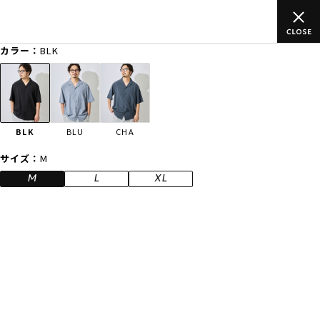
ご
ムラサキスポーツ公式オンラインショップ 新作続々入荷中！是非
買い物をお楽しみください♪
カラー：
BLK
ゲスト
様
ログイン
会員登録
FASHION
SURF
SNOW
SKATE
BLK
BLU
CHA
店舗一覧
サイズ：
M
M
L
XL
CATEGORY
ファッションTOP
サーフTOP