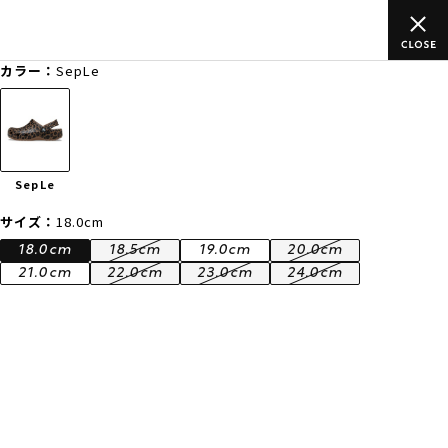
ムラサキスポーツ公式オンラインショップ 新作続々入荷中！是非お
買い物をお楽しみください♪
カラー：
SepLe
ゲスト
様
ログイン
会員登録
FASHION
SURF
SNOW
SKATE
SepLe
店舗一覧
サイズ：
18.0cm
18.0cm
18.5cm
19.0cm
20.0cm
21.0cm
22.0cm
23.0cm
24.0cm
CATEGORY
ファッションTOP
サーフTOP