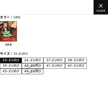
ムラサキスポーツ公式オンラインショップ 新作続々入荷中！是非お
買い物をお楽しみください♪
カラー：
GRN
ゲスト
様
ログイン
会員登録
FASHION
SURF
SNOW
SKATE
GRN
店舗一覧
サイズ：
35-EURO
35-EURO
36-EURO
37-EURO
38-EURO
39-EURO
40-EURO
41-EURO
42-EURO
43-EURO
44-EURO
CATEGORY
ファッションTOP
サーフTOP