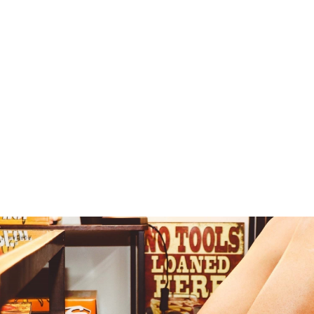
¥27,280
税込
なら
月々2,273円
から。分割手数料無料
カラー・サイズを選択
TOP
ファッション
ALL
NORTHWAVE
シューズ
スニーカー
ライフスタ
TOP
ファッション
シューズ
スニーカー
ライフスタイル
NORTHWAV
SHOP
ONLINE
FASHION
SURF
SNOW
SKATE