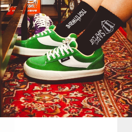
TOP
TOP
TOP
TOP
TOP
PAGE TOP
ムラサキスポーツ 公式アプリ
ポイント・クーポンもこのアプリで！