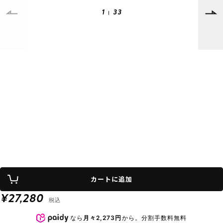
1
33
SUPPORT
INFORMATION
店頭受取サービス
店舗一覧
会員ランクについて
ニュース
ギフトラッピング
公式サイト
アフターサポート
下取り保証について
ご利用ガイド
サイズガイド
よくある質問
お問い合わせ
プライバシーポリシー
特定商取引法に基づく表記
カートに追加
会員およびポイント規約
会社概要
¥27,280
税込
© 2023 Murasaki Sports
なら
月々2,273円
から。分割手数料無料