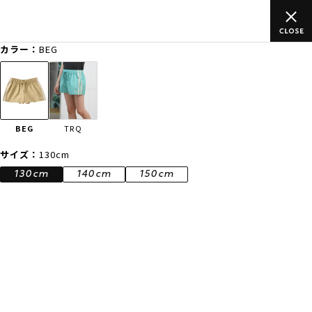
のご
ムラサキスポーツ公式オンラインショップ 新作続々入荷中！是
買い物をお楽しみください♪
カラー：
BEG
ゲスト
様
ログイン
会員登録
FASHION
SURF
SNOW
SKATE
BEG
TRQ
店舗一覧
サイズ：
130cm
130cm
140cm
150cm
CATEGORY
ファッションTOP
サーフTOP