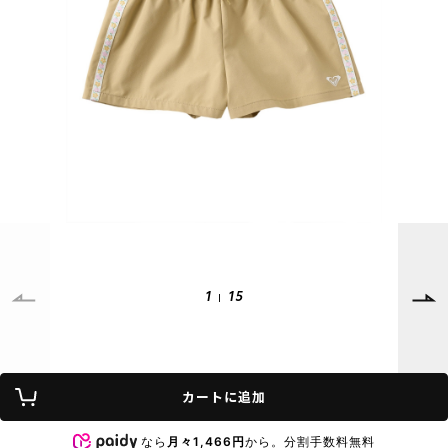
SUPPORT
INFORMATION
店頭受取サービス
店舗一覧
会員ランクについて
ニュース
ギフトラッピング
公式サイト
アフターサポート
下取り保証について
ご利用ガイド
サイズガイド
よくある質問
お問い合わせ
1
15
プライバシーポリシー
特定商取引法に基づく表記
カートに追加
会員およびポイント規約
会社概要
なら
月々1,466円
から。分割手数料無料