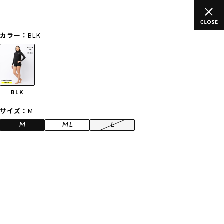
ムラサキスポーツ公式オンラインショップ 新作続々入荷中！是非
買い物をお楽しみください♪
カラー：
BLK
ゲスト
様
ログイン
会員登録
FASHION
SURF
SNOW
SKATE
BLK
店舗一覧
サイズ：
M
M
ML
L
CATEGORY
ファッションTOP
サーフTOP