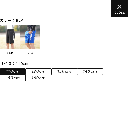
ご
ムラサキスポーツ公式オンラインショップ 新作続々入荷中！是非
買い物をお楽しみください♪
カラー：
BLK
ゲスト
様
ログイン
会員登録
FASHION
SURF
SNOW
SKATE
BLK
BLU
店舗一覧
サイズ：
110cm
110cm
120cm
130cm
140cm
150cm
160cm
CATEGORY
ファッションTOP
サーフTOP