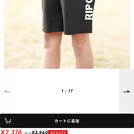
SUPPORT
INFORMATION
店頭受取サービス
店舗一覧
会員ランクについて
ニュース
ギフトラッピング
公式サイト
アフターサポート
下取り保証について
ご利用ガイド
サイズガイド
よくある質問
お問い合わせ
1
17
プライバシーポリシー
特定商取引法に基づく表記
会員およびポイント規約
会社概要
カートに追加
© 2023 Murasaki Sports
¥2,376
税込
¥3,960
40%OFF