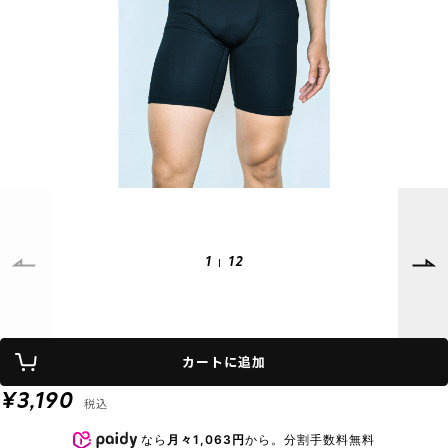
SUPPORT
INFORMATION
店頭受取サービス
店舗一覧
会員ランクについて
ニュース
ギフトラッピング
公式サイト
アフターサポート
下取り保証について
ご利用ガイド
サイズガイド
よくある質問
お問い合わせ
1
12
プライバシーポリシー
特定商取引法に基づく表記
カートに追加
会員およびポイント規約
会社概要
¥3,190
税込
© 2023 Murasaki Sports
なら
月々1,063円
から。分割手数料無料