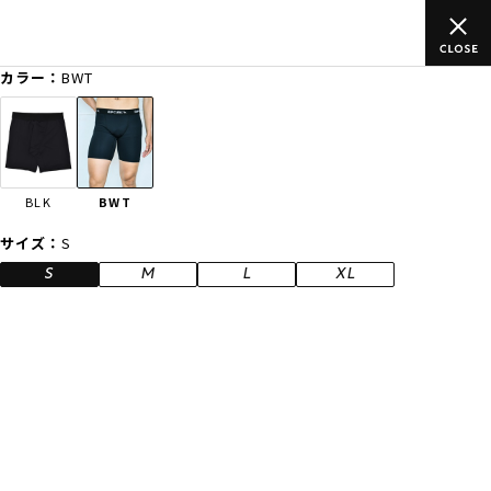
のご
ムラサキスポーツ公式オンラインショップ 新作続々入荷中！是
買い物をお楽しみください♪
カラー：
BWT
ゲスト
様
ログイン
会員登録
FASHION
SURF
SNOW
SKATE
BLK
BWT
店舗一覧
サイズ：
S
S
M
L
XL
CATEGORY
ファッションTOP
サーフTOP