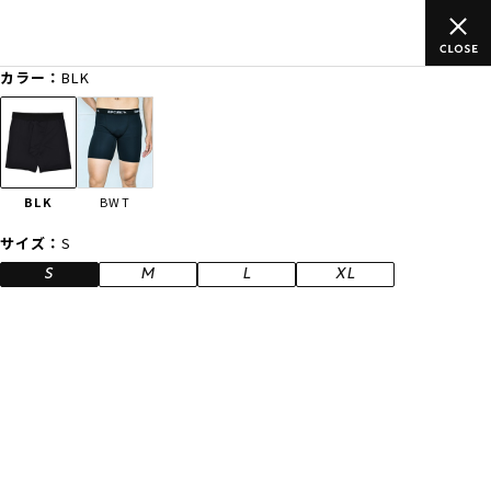
のご
ムラサキスポーツ公式オンラインショップ 新作続々入荷中！是
買い物をお楽しみください♪
カラー：
BLK
ゲスト
様
ログイン
会員登録
FASHION
SURF
SNOW
SKATE
BLK
BWT
店舗一覧
サイズ：
S
S
M
L
XL
CATEGORY
ファッションTOP
サーフTOP