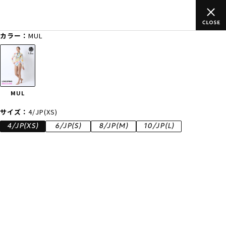
ムラサキスポーツ公式オンラインショップ 新作続々入荷中！是非お
買い物をお楽しみください♪
カラー：
MUL
ゲスト
様
ログイン
会員登録
FASHION
SURF
SNOW
SKATE
MUL
店舗一覧
サイズ：
4/JP(XS)
4/JP(XS)
6/JP(S)
8/JP(M)
10/JP(L)
CATEGORY
ファッションTOP
サーフTOP