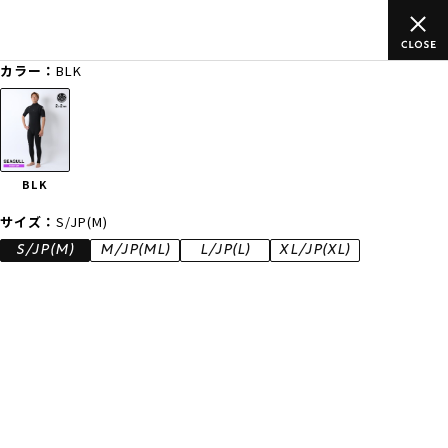
ご
ムラサキスポーツ公式オンラインショップ 新作続々入荷中！是非
買い物をお楽しみください♪
カラー：
BLK
ゲスト
様
ログイン
会員登録
FASHION
SURF
SNOW
SKATE
BLK
店舗一覧
サイズ：
S/JP(M)
S/JP(M)
M/JP(ML)
L/JP(L)
XL/JP(XL)
CATEGORY
ファッションTOP
サーフTOP