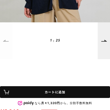
SUPPORT
INFORMATION
店頭受取サービス
店舗一覧
会員ランクについて
ニュース
ギフトラッピング
公式サイト
1
25
アフターサポート
下取り保証について
ご利用ガイド
サイズガイド
よくある質問
お問い合わせ
プライバシーポリシー
特定商取引法に基づく表記
カートに追加
会員およびポイント規約
会社概要
なら
月々1,320円
から。分割手数料無料
© 2023 Murasaki Sports