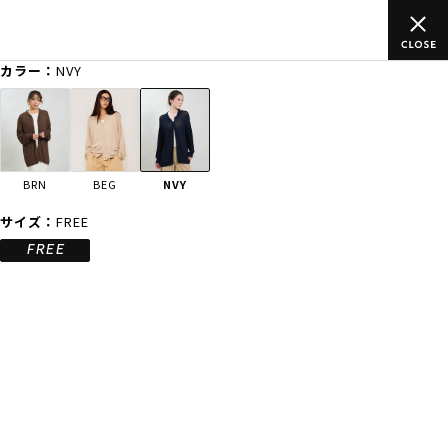
ムラサキスポーツ公式オンラインショップ 新作続々入荷中！是非お
買い物をお楽しみください♪
カラー：
NVY
ゲスト
様
ログイン
会員登録
FASHION
SURF
SNOW
SKATE
BRN
BEG
NVY
店舗一覧
サイズ：
FREE
FREE
CATEGORY
ファッションTOP
サーフTOP