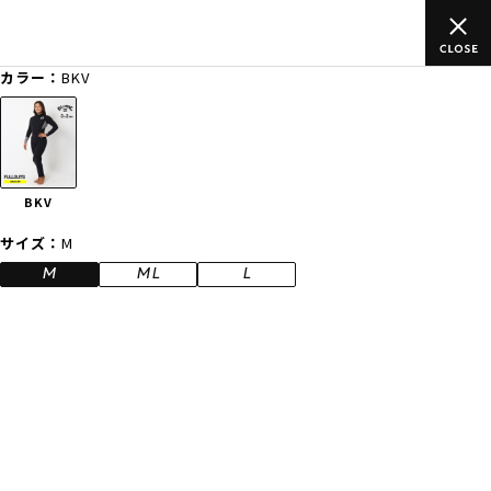
ムラサキスポーツ公式オンラインショップ 新作続々入荷中！是非お
買い物をお楽しみください♪
カラー：
BKV
ゲスト
様
ログイン
会員登録
FASHION
SURF
SNOW
SKATE
BKV
店舗一覧
サイズ：
M
M
ML
L
CATEGORY
ファッションTOP
サーフTOP