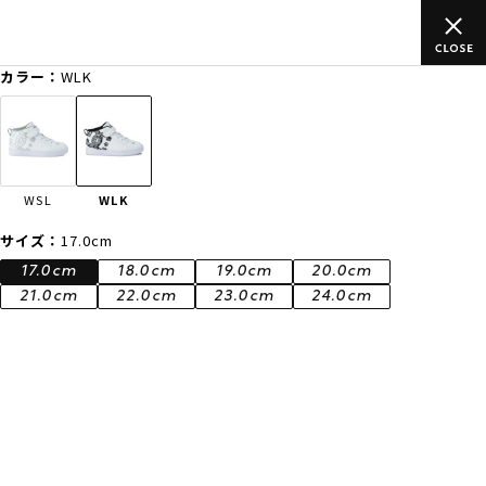
のご
ムラサキスポーツ公式オンラインショップ 新作続々入荷中！是
買い物をお楽しみください♪
カラー：
WLK
ゲスト
様
ログイン
会員登録
FASHION
SURF
SNOW
SKATE
WSL
WLK
店舗一覧
サイズ：
17.0cm
17.0cm
18.0cm
19.0cm
20.0cm
21.0cm
22.0cm
23.0cm
24.0cm
CATEGORY
ファッションTOP
サーフTOP