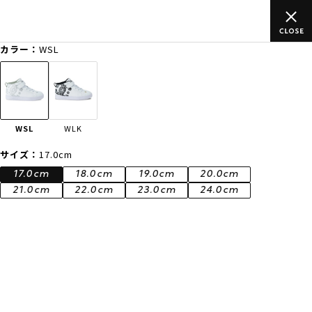
のご
ムラサキスポーツ公式オンラインショップ 新作続々入荷中！是
買い物をお楽しみください♪
カラー：
WSL
ゲスト
様
ログイン
会員登録
FASHION
SURF
SNOW
SKATE
WSL
WLK
店舗一覧
サイズ：
17.0cm
17.0cm
18.0cm
19.0cm
20.0cm
21.0cm
22.0cm
23.0cm
24.0cm
CATEGORY
ファッションTOP
サーフTOP