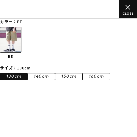
のご
ムラサキスポーツ公式オンラインショップ 新作続々入荷中！是
買い物をお楽しみください♪
カラー：
BE
ゲスト
様
ログイン
会員登録
FASHION
SURF
SNOW
SKATE
BE
店舗一覧
サイズ：
130cm
130cm
140cm
150cm
160cm
CATEGORY
ファッションTOP
サーフTOP