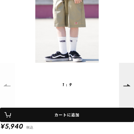
SUPPORT
INFORMATION
店頭受取サービス
店舗一覧
会員ランクについて
ニュース
ギフトラッピング
公式サイト
アフターサポート
下取り保証について
ご利用ガイド
サイズガイド
よくある質問
お問い合わせ
1
9
プライバシーポリシー
特定商取引法に基づく表記
カートに追加
会員およびポイント規約
会社概要
¥5,940
税込