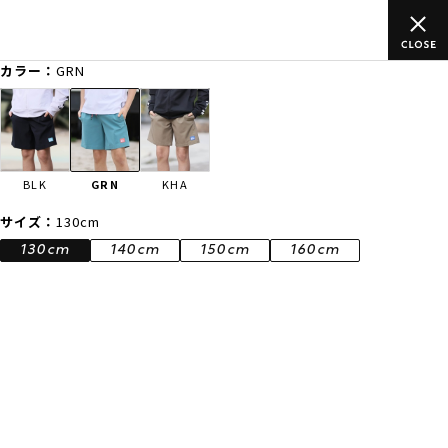
ムラサキスポーツ公式オンラインショップ 新作続々入荷中！是非お
買い物をお楽しみください♪
カラー：
GRN
ゲスト
様
ログイン
会員登録
FASHION
SURF
SNOW
SKATE
BLK
GRN
KHA
店舗一覧
サイズ：
130cm
130cm
140cm
150cm
160cm
CATEGORY
ファッションTOP
サーフTOP