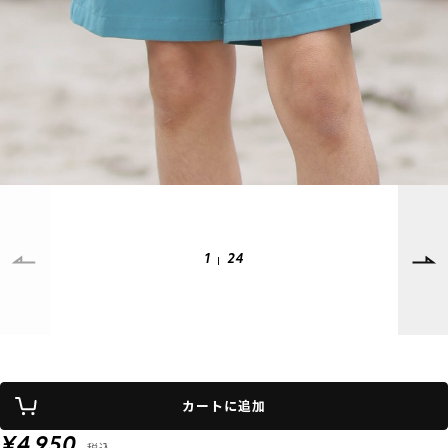
SUPPORT
INFORMATION
店頭受取サービス
店舗一覧
会員ランクについて
ニュース
ギフトラッピング
公式サイト
アフターサポート
下取り保証について
ご利用ガイド
1
24
サイズガイド
よくある質問
お問い合わせ
プライバシーポリシー
特定商取引法に基づく表記
カートに追加
会員およびポイント規約
会社概要
¥4,950
税込