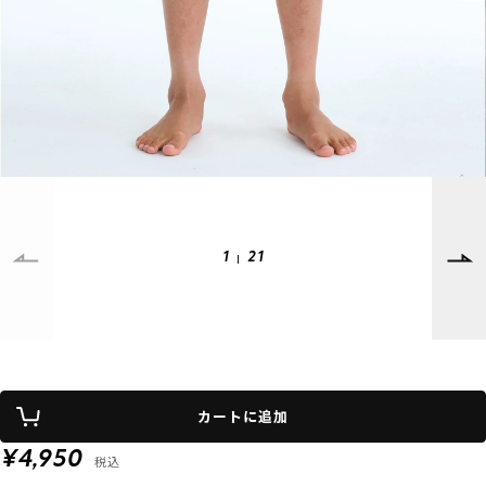
SUPPORT
INFORMATION
店頭受取サービス
店舗一覧
会員ランクについて
ニュース
ギフトラッピング
公式サイト
アフターサポート
下取り保証について
ご利用ガイド
1
21
サイズガイド
よくある質問
お問い合わせ
プライバシーポリシー
特定商取引法に基づく表記
カートに追加
会員およびポイント規約
会社概要
¥4,950
税込