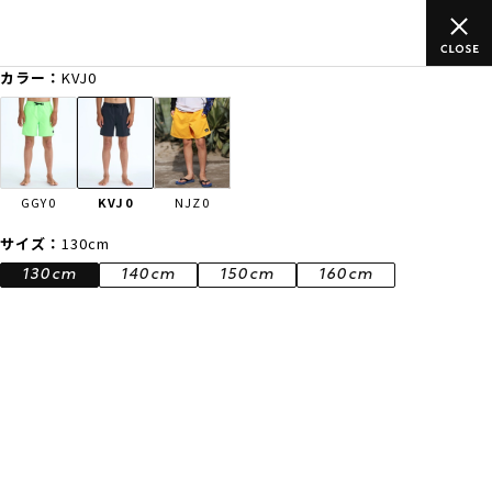
ムラサキスポーツ公式オンラインショップ 新作続々入荷中！是非お
買い物をお楽しみください♪
カラー：
KVJ0
ゲスト
様
ログイン
会員登録
FASHION
SURF
SNOW
SKATE
GGY0
KVJ0
NJZ0
店舗一覧
サイズ：
130cm
130cm
140cm
150cm
160cm
CATEGORY
ファッションTOP
サーフTOP