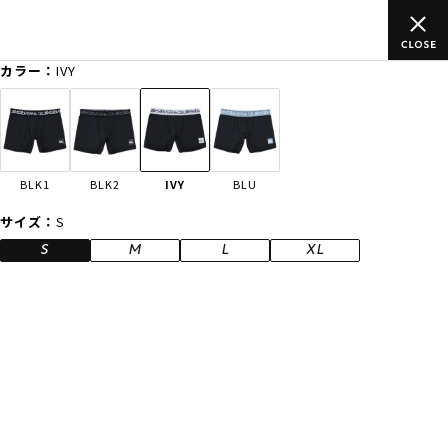
上のご
ムラサキスポーツ公式オンラインショップ 新作続々入荷中！
買い物をお楽しみください♪
カラー：
IVY
ゲスト
様
ログイン
会員登録
FASHION
SURF
SNOW
SKATE
BLK1
BLK2
IVY
BLU
店舗一覧
サイズ：
S
S
M
L
XL
CATEGORY
ファッションTOP
サーフTOP