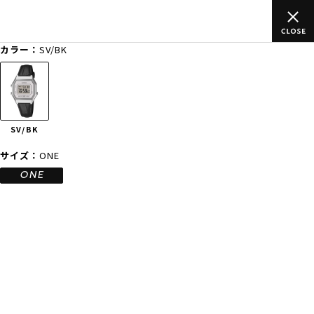
ムラサキスポーツ公式オンラインショップ 5,500円(税込)以上のご
注文で送料無料！(※一部対象外有り)
カラー：
SV/BK
ゲスト
様
ログイン
会員登録
FASHION
SURF
SNOW
SKATE
SV/BK
店舗一覧
サイズ：
ONE
ONE
CATEGORY
ファッションTOP
サーフTOP