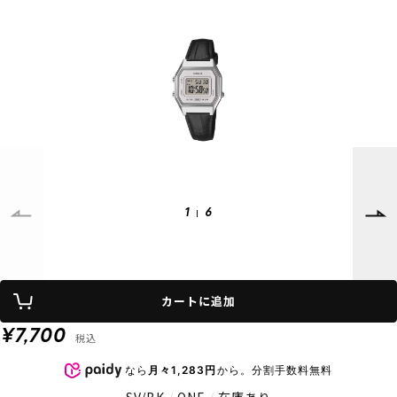
SUPPORT
INFORMATION
店頭受取サービス
店舗一覧
会員ランクについて
ニュース
ギフトラッピング
公式サイト
アフターサポート
下取り保証について
ご利用ガイド
サイズガイド
よくある質問
お問い合わせ
1
6
プライバシーポリシー
特定商取引法に基づく表記
カートに追加
会員およびポイント規約
会社概要
¥7,700
税込
© 2023 Murasaki Sports
なら
月々1,283円
から。分割手数料無料