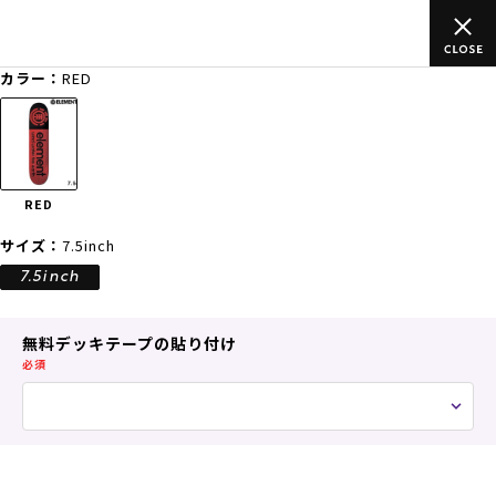
ご
ムラサキスポーツ公式オンラインショップ 新作続々入荷中！是非
買い物をお楽しみください♪
カラー：
RED
ゲスト
様
ログイン
会員登録
FASHION
SURF
SNOW
SKATE
RED
店舗一覧
サイズ：
7.5inch
7.5inch
CATEGORY
無料デッキテープの貼り付け
必須
ファッションTOP
サーフTOP