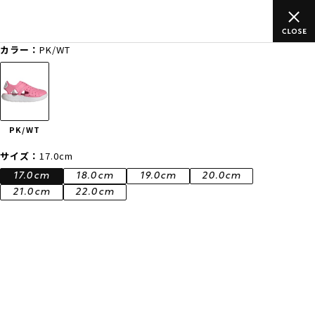
上のご
ムラサキスポーツ公式オンラインショップ 新作続々入荷中！
買い物をお楽しみください♪
カラー：
PK/WT
ゲスト
様
ログイン
会員登録
FASHION
SURF
SNOW
SKATE
PK/WT
店舗一覧
サイズ：
17.0cm
17.0cm
18.0cm
19.0cm
20.0cm
21.0cm
22.0cm
CATEGORY
ファッションTOP
サーフTOP