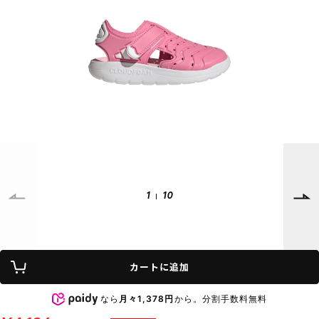
SUPPORT
INFORMATION
店頭受取サービス
店舗一覧
会員ランクについて
ニュース
ギフトラッピング
公式サイト
アフターサポート
下取り保証について
ご利用ガイド
サイズガイド
よくある質問
お問い合わせ
1
10
プライバシーポリシー
特定商取引法に基づく表記
カートに追加
会員およびポイント規約
会社概要
なら
月々1,378円
から。分割手数料無料
© 2023 Murasaki Sports