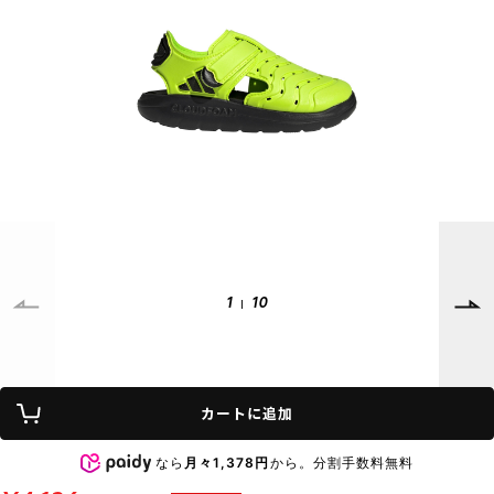
SUPPORT
INFORMATION
店頭受取サービス
店舗一覧
会員ランクについて
ニュース
ギフトラッピング
公式サイト
アフターサポート
下取り保証について
ご利用ガイド
サイズガイド
よくある質問
お問い合わせ
1
10
プライバシーポリシー
特定商取引法に基づく表記
カートに追加
会員およびポイント規約
会社概要
なら
月々1,378円
から。分割手数料無料
© 2023 Murasaki Sports