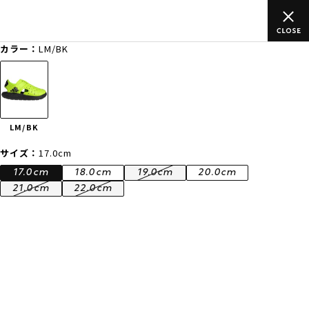
のご
ムラサキスポーツ公式オンラインショップ 新作続々入荷中！是
買い物をお楽しみください♪
カラー：
LM/BK
ゲスト
様
ログイン
会員登録
FASHION
SURF
SNOW
SKATE
LM/BK
店舗一覧
サイズ：
17.0cm
17.0cm
18.0cm
19.0cm
20.0cm
21.0cm
22.0cm
CATEGORY
ファッションTOP
サーフTOP