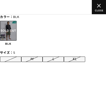
ご
ムラサキスポーツ公式オンラインショップ 新作続々入荷中！是非
買い物をお楽しみください♪
カラー：
BLK
ゲスト
様
ログイン
会員登録
FASHION
SURF
SNOW
SKATE
BLK
店舗一覧
サイズ：
S
S
M
L
XL
CATEGORY
ファッションTOP
サーフTOP