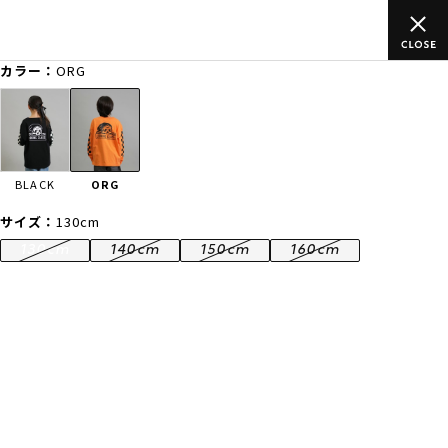
のご
ムラサキスポーツ公式オンラインショップ 新作続々入荷中！是
買い物をお楽しみください♪
カラー：
ORG
ゲスト
様
ログイン
会員登録
FASHION
SURF
SNOW
SKATE
BLACK
ORG
店舗一覧
サイズ：
130cm
130cm
140cm
150cm
160cm
CATEGORY
ファッションTOP
サーフTOP