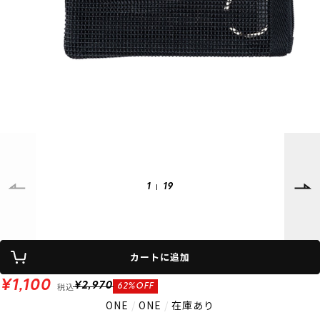
SUPPORT
INFORMATION
店頭受取サービス
店舗一覧
会員ランクについて
ニュース
ギフトラッピング
公式サイト
アフターサポート
下取り保証について
ご利用ガイド
サイズガイド
よくある質問
お問い合わせ
1
19
プライバシーポリシー
特定商取引法に基づく表記
会員およびポイント規約
会社概要
カートに追加
© 2023 Murasaki Sports
¥1,100
税込
¥2,970
62%OFF
ONE
/
ONE
/
在庫あり