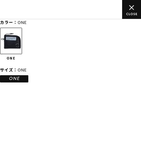
込)以上のご
ムラサキスポーツ公式オンラインショップ 新作続々入
買い物をお楽しみください♪
カラー：
ONE
ゲスト
様
ログイン
会員登録
FASHION
SURF
SNOW
SKATE
ONE
店舗一覧
サイズ：
ONE
ONE
CATEGORY
ファッションTOP
サーフTOP