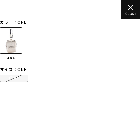
のご
ムラサキスポーツ公式オンラインショップ 新作続々入荷中！是
買い物をお楽しみください♪
カラー：
ONE
ゲスト
様
ログイン
会員登録
FASHION
SURF
SNOW
SKATE
ONE
店舗一覧
サイズ：
ONE
ONE
CATEGORY
ファッションTOP
サーフTOP