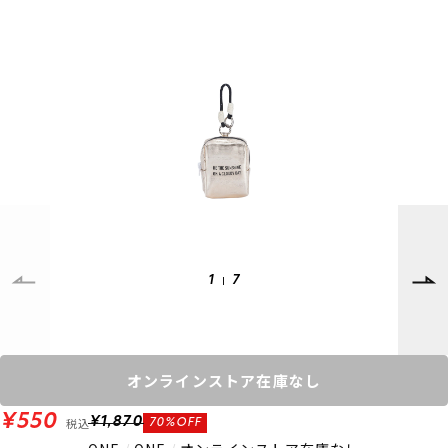
SUPPORT
INFORMATION
店頭受取サービス
店舗一覧
会員ランクについて
ニュース
ギフトラッピング
公式サイト
アフターサポート
下取り保証について
ご利用ガイド
サイズガイド
よくある質問
お問い合わせ
1
7
プライバシーポリシー
特定商取引法に基づく表記
会員およびポイント規約
会社概要
オンラインストア在庫なし
© 2023 Murasaki Sports
¥550
税込
¥1,870
70%OFF