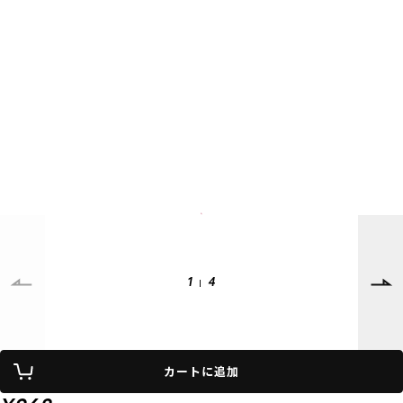
SUPPORT
INFORMATION
店頭受取サービス
店舗一覧
会員ランクについて
ニュース
ギフトラッピング
公式サイト
アフターサポート
下取り保証について
ご利用ガイド
サイズガイド
よくある質問
お問い合わせ
1
4
プライバシーポリシー
特定商取引法に基づく表記
会員およびポイント規約
会社概要
カートに追加
© 2023 Murasaki Sports