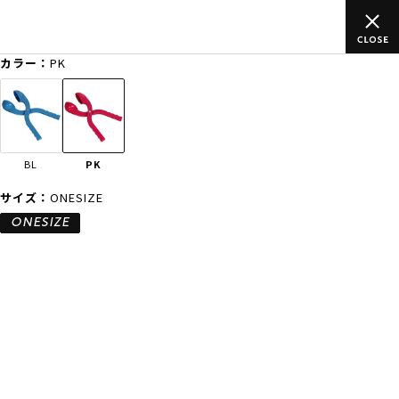
込)以上のご
ムラサキスポーツ公式オンラインショップ 新作続々入
買い物をお楽しみください♪
カラー：
PK
ゲスト
様
ログイン
会員登録
FASHION
SURF
SNOW
SKATE
BL
PK
店舗一覧
サイズ：
ONESIZE
ONESIZE
CATEGORY
ファッションTOP
サーフTOP