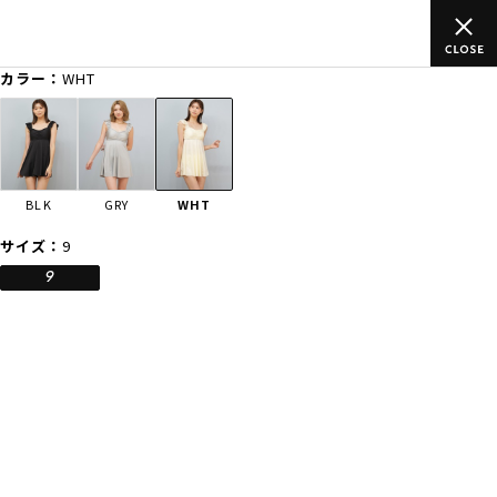
のご
ムラサキスポーツ公式オンラインショップ 新作続々入荷中！是
買い物をお楽しみください♪
カラー：
WHT
ゲスト
様
ログイン
会員登録
FASHION
SURF
SNOW
SKATE
BLK
GRY
WHT
店舗一覧
サイズ：
9
9
CATEGORY
ファッションTOP
サーフTOP