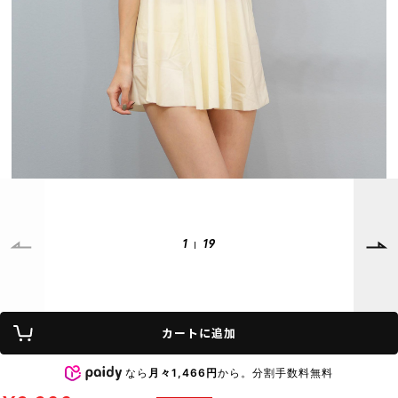
SUPPORT
INFORMATION
店頭受取サービス
店舗一覧
会員ランクについて
ニュース
ギフトラッピング
公式サイト
アフターサポート
下取り保証について
ご利用ガイド
サイズガイド
よくある質問
お問い合わせ
1
19
プライバシーポリシー
特定商取引法に基づく表記
カートに追加
会員およびポイント規約
会社概要
なら
月々1,466円
から。分割手数料無料
© 2023 Murasaki Sports