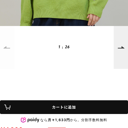
SUPPORT
INFORMATION
店頭受取サービス
店舗一覧
会員ランクについて
ニュース
ギフトラッピング
公式サイト
1
26
アフターサポート
下取り保証について
ご利用ガイド
サイズガイド
よくある質問
お問い合わせ
プライバシーポリシー
特定商取引法に基づく表記
カートに追加
会員およびポイント規約
会社概要
なら
月々1,633円
から。分割手数料無料
© 2023 Murasaki Sports