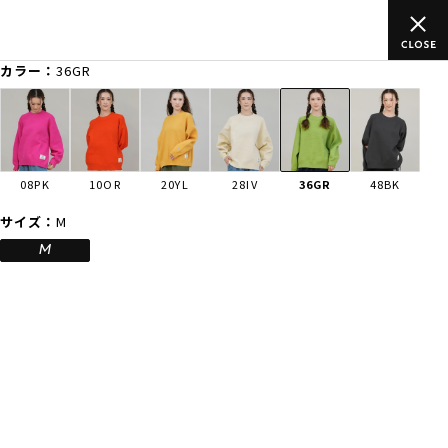
ムラサキスポーツ公式オンラインショップ 新作続々入荷中！是非お
買い物をお楽しみください♪
カラー：
36GR
ゲスト
様
ログイン
会員登録
FASHION
SURF
SNOW
SKATE
08PK
10OR
20YL
28IV
36GR
48BK
店舗一覧
サイズ：
M
M
CATEGORY
ファッションTOP
サーフTOP