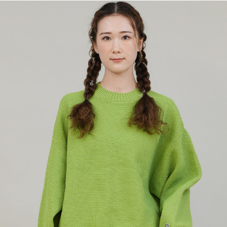
TOP
TOP
TOP
TOP
TOP
PAGE TOP
ムラサキスポーツ 公式アプリ
ポイント・クーポンもこのアプリで！