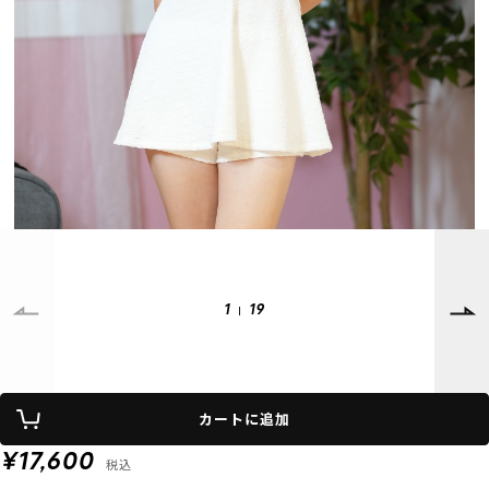
SUPPORT
INFORMATION
店頭受取サービス
店舗一覧
会員ランクについて
ニュース
ギフトラッピング
公式サイト
アフターサポート
下取り保証について
ご利用ガイド
サイズガイド
よくある質問
お問い合わせ
1
19
プライバシーポリシー
特定商取引法に基づく表記
カートに追加
会員およびポイント規約
会社概要
¥17,600
税込