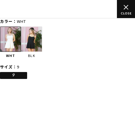
ご
ムラサキスポーツ公式オンラインショップ 新作続々入荷中！是非
買い物をお楽しみください♪
カラー：
WHT
ゲスト
様
ログイン
会員登録
FASHION
SURF
SNOW
SKATE
WHT
BLK
店舗一覧
サイズ：
9
9
CATEGORY
ファッションTOP
サーフTOP