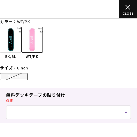
ご
ムラサキスポーツ公式オンラインショップ 新作続々入荷中！是
買い物をお楽しみください♪
カラー：
WT/PK
ゲスト
様
ログイン
会員登録
FASHION
SURF
SNOW
SKATE
BK/BL
WT/PK
店舗一覧
サイズ：
8inch
8inch
CATEGORY
無料デッキテープの貼り付け
必須
ファッションTOP
サーフTOP