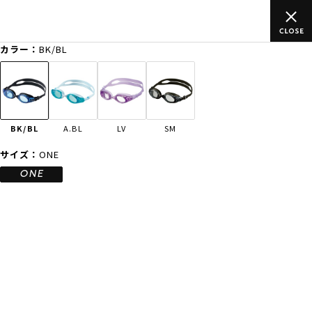
,500円(税込)以上のご
ムラサキスポーツ公式オンラインショップ
象外有り)
買い物をお楽しみくだ
カラー：
BK/BL
ゲスト
様
ログイン
会員登録
FASHION
SURF
SNOW
SKATE
BK/BL
A.BL
LV
SM
店舗一覧
サイズ：
ONE
ONE
CATEGORY
ファッションTOP
サーフTOP