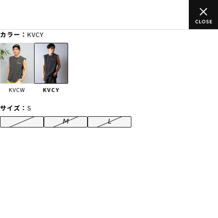
以上のご
ムラサキスポーツ公式オンラインショップ 新作続々入荷中
買い物をお楽しみください♪
カラー：
KVCY
ゲスト
様
ログイン
会員登録
FASHION
SURF
SNOW
SKATE
KVCW
KVCY
店舗一覧
サイズ：
S
S
M
L
CATEGORY
ファッションTOP
サーフTOP