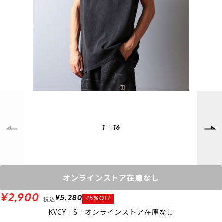
SUPPORT
INFORMATION
店頭受取サービス
店舗一覧
会員ランクについて
ニュース
ギフトラッピング
公式サイト
アフターサポート
下取り保証について
ご利用ガイド
サイズガイド
よくある質問
お問い合わせ
1
16
プライバシーポリシー
特定商取引法に基づく表記
会員およびポイント規約
会社概要
オンラインストア在庫なし
© 2023 Murasaki Sports
¥2,900
税込
¥5,280
45%OFF
KVCY
/
S
/
オンラインストア在庫なし