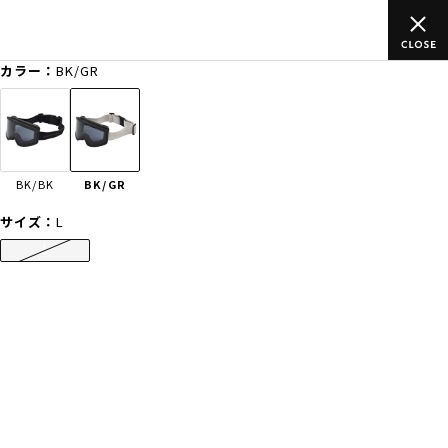
以上のご
ムラサキスポーツ公式オンラインショップ 新作続々入荷中
買い物をお楽しみください♪
カラー：
BK/GR
ゲスト
様
ログイン
会員登録
FASHION
SURF
SNOW
SKATE
BK/BK
BK/GR
店舗一覧
サイズ：
L
L
CATEGORY
ファッションTOP
サーフTOP