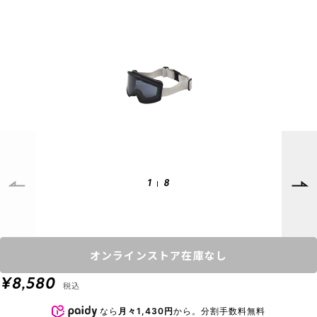
SUPPORT
INFORMATION
店頭受取サービス
店舗一覧
会員ランクについて
ニュース
ギフトラッピング
公式サイト
アフターサポート
下取り保証について
ご利用ガイド
サイズガイド
よくある質問
1
8
お問い合わせ
プライバシーポリシー
特定商取引法に基づく表記
オンラインストア在庫なし
会員およびポイント規約
会社概要
¥8,580
税込
© 2023 Murasaki Sports
なら
月々1,430円
から。分割手数料無料