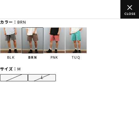
ムラサキスポーツ公式オンラインショップ 新作続々入荷中！是非お
買い物をお楽しみください♪
カラー：
BRN
ゲスト
様
ログイン
会員登録
FASHION
SURF
SNOW
SKATE
BLK
BRN
PNK
TUQ
店舗一覧
サイズ：
M
M
L
CATEGORY
ファッションTOP
サーフTOP