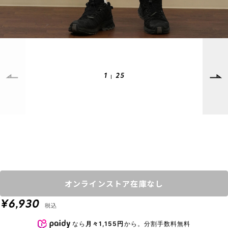
SUPPORT
INFORMATION
店頭受取サービス
店舗一覧
会員ランクについて
ニュース
ギフトラッピング
公式サイト
1
25
アフターサポート
下取り保証について
ご利用ガイド
サイズガイド
よくある質問
お問い合わせ
プライバシーポリシー
特定商取引法に基づく表記
オンラインストア在庫なし
会員およびポイント規約
会社概要
¥6,930
税込
© 2023 Murasaki Sports
なら
月々1,155円
から。分割手数料無料