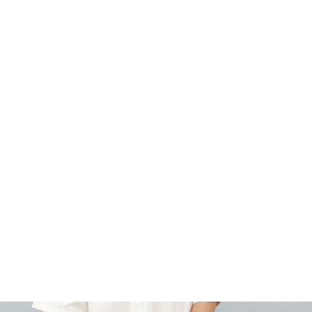
¥6,930
税込
なら
月々1,155円
から。分割手数料無料
カラー・サイズを選択
TOP
ファッション
ALL
DEAR LAUREL
ボトムス（パンツ）
ショートパ
TOP
ファッション
ボトムス（パンツ）
ショートパンツ
DEAR LAURE
SHOP
ONLINE
FASHION
SURF
SNOW
SKATE