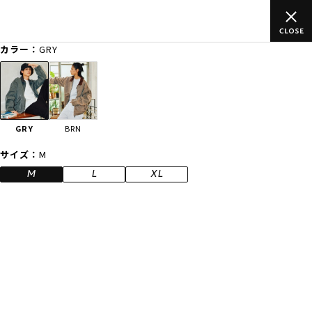
ご
ムラサキスポーツ公式オンラインショップ 新作続々入荷中！是
買い物をお楽しみください♪
カラー：
GRY
ゲスト
様
ログイン
会員登録
FASHION
SURF
SNOW
SKATE
GRY
BRN
店舗一覧
サイズ：
M
M
L
XL
CATEGORY
ファッションTOP
サーフTOP