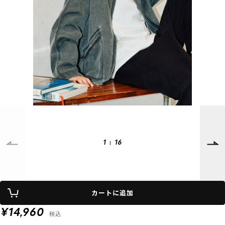
SUPPORT
INFORMATION
店頭受取サービス
店舗一覧
会員ランクについて
ニュース
ギフトラッピング
公式サイト
アフターサポート
下取り保証について
ご利用ガイド
サイズガイド
よくある質問
お問い合わせ
1
16
プライバシーポリシー
特定商取引法に基づく表記
カートに追加
会員およびポイント規約
会社概要
¥14,960
税込