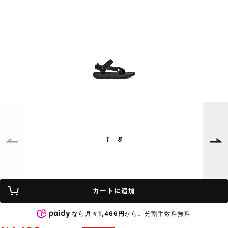
SUPPORT
INFORMATION
店頭受取サービス
店舗一覧
会員ランクについて
ニュース
ギフトラッピング
公式サイト
アフターサポート
下取り保証について
ご利用ガイド
サイズガイド
よくある質問
お問い合わせ
1
8
プライバシーポリシー
特定商取引法に基づく表記
カートに追加
会員およびポイント規約
会社概要
なら
月々1,466円
から。分割手数料無料
© 2023 Murasaki Sports