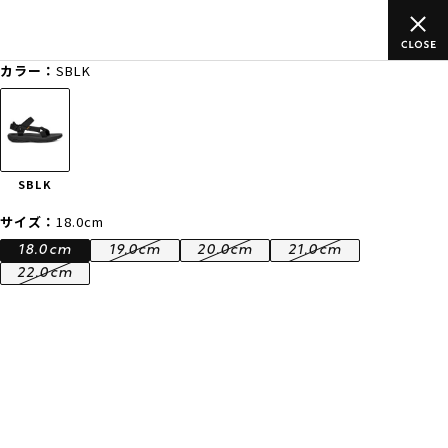
上のご
ムラサキスポーツ公式オンラインショップ 新作続々入荷中！
買い物をお楽しみください♪
カラー：
SBLK
ゲスト
様
ログイン
会員登録
FASHION
SURF
SNOW
SKATE
SBLK
店舗一覧
サイズ：
18.0cm
18.0cm
19.0cm
20.0cm
21.0cm
22.0cm
CATEGORY
ファッションTOP
サーフTOP