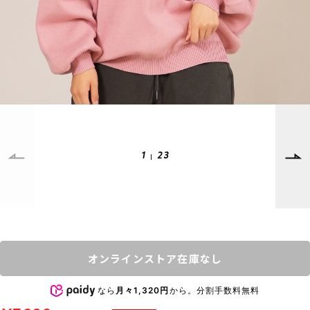
SUPPORT
INFORMATION
店頭受取サービス
店舗一覧
会員ランクについて
ニュース
ギフトラッピング
公式サイト
アフターサポート
下取り保証について
ご利用ガイド
1
23
サイズガイド
よくある質問
お問い合わせ
プライバシーポリシー
特定商取引法に基づく表記
オンラインストア在庫なし
会員およびポイント規約
会社概要
なら
月々1,320円
から。分割手数料無料
© 2023 Murasaki Sports