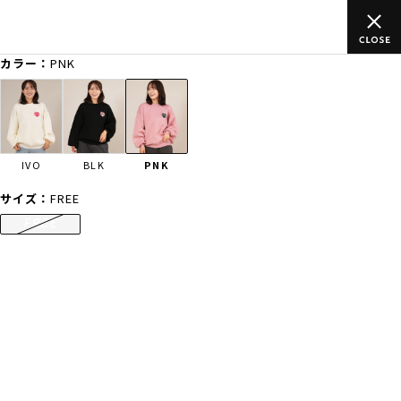
ムラサキスポーツ公式オンラインショップ 新作続々入荷中！是非お
買い物をお楽しみください♪
カラー：
PNK
ゲスト
様
ログイン
会員登録
FASHION
SURF
SNOW
SKATE
IVO
BLK
PNK
店舗一覧
サイズ：
FREE
FREE
CATEGORY
ファッションTOP
サーフTOP